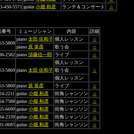
3-450-5571
guitar
小畑 和彦
ランチ＆コンサート
☆
話番号
ミュージシャン
内容
詳細
piano
太田 佐和子
個人レッスン
☆
63-5869
piano
原 英彦
歌う会
☆
86-2582
piano
須藤信一郎
ライブ
☆
個人レッスン
63-5869
piano
太田 佐和子
歌う会
☆
個人レッスン
63-5869
piano
原 英彦
ライブ
☆
24-2211
guitar
小畑 和彦
街角シャンソン
☆
64-7588
guitar
小畑 和彦
街角シャンソン
☆
65-6699
guitar
小畑 和彦
街角シャンソン
☆
34-2339
guitar
小畑 和彦
街角シャンソン
☆
31-0685
guitar
小畑 和彦
街角シャンソン
☆