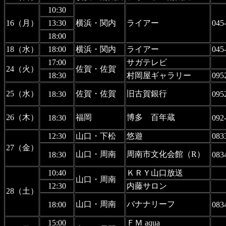
10:30
16（月）
13:30
横浜・関内
ライアー
045
18:00
18（水）
18:00
横浜・関内
ライアー
045
17:00
サガテレビ
24（火）
佐賀・佐賀
18:30
村岡屋ギャラリー
095
25（水）
佐賀・佐賀
旧古賀銀行
18:30
095
26（木）
福岡
博多 百年蔵
18:30
092
12:30
山口・下松
悠遊
083
27（金）
山口・周南
周南市文化会館（R）
18:30
083
10:40
ＫＲＹ山口放送
山口・周南
12:30
内藤サロン
28（土）
山口・周南
バナナリーフ
18:00
083
15:00
ＦＭ aqua