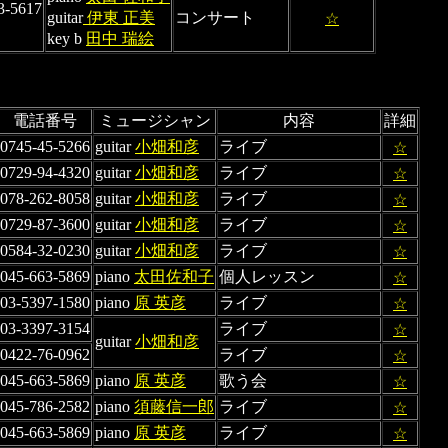
3-5617
guitar
伊東 正美
コンサート
☆
key b
田中 瑞絵
電話番号
ミュージシャン
内容
詳細
0745-45-5266
guitar
小畑和彦
ライブ
☆
0729-94-4320
guitar
小畑和彦
ライブ
☆
078-262-8058
guitar
小畑和彦
ライブ
☆
0729-87-3600
guitar
小畑和彦
ライブ
☆
0584-32-0230
guitar
小畑和彦
ライブ
☆
045-663-5869
piano
太田佐和子
個人レッスン
☆
03-5397-1580
piano
原 英彦
ライブ
☆
03-3397-3154
ライブ
☆
guitar
小畑和彦
0422-76-0962
ライブ
☆
045-663-5869
piano
原 英彦
歌う会
☆
045-786-2582
piano
須藤信一郎
ライブ
☆
045-663-5869
piano
原 英彦
ライブ
☆