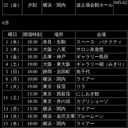
045-62
22（金）
夕刻
横浜・関内
波止場会館ホール
6月
曜日
開場時刻
場所
会場
1（水）
18:30
奈良・生駒
スペース パナクティ
2（木）
18:30
大阪・八尾
サロン友遊悠
3（金）
18:30
兵庫・神戸
ギャラリー島田
4（土）
19:00
大阪・東大阪
ギャラリー砌（みぎり）
5（日）
18:00
静岡・吉田町
魚千代
6（月）
10:00
横浜・関内
ライアー
7（火）
19:00
東京・荻窪
リラ
13:30
東京・西荻窪
にしおぎ館
11（土）
18:30
東京・井の頭
カプリショーゾ
13（月）
13:30
横浜・関内
ライアー
14（火）
18:30
横浜・金沢文庫
ブルームーン
15（水）
18:00
横浜・関内
ライアー