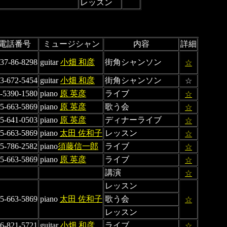
レッスン
電話番号
ミュージシャン
内容
詳細
37-86-8298
guitar
小畑 和彦
街角シャンソン
☆
3-672-5454
guitar
小畑 和彦
街角シャンソン
☆
-5390-1580
piano
原 英彦
ライブ
☆
5-663-5869
piano
原 英彦
歌う会
☆
5-641-0503
piano
原 英彦
ディナーライブ
☆
5-663-5869
piano
太田 佐和子
レッスン
☆
5-786-2582
piano
須藤信一郎
ライブ
☆
5-663-5869
piano
原 英彦
ライブ
☆
講演
☆
レッスン
5-663-5869
piano
太田 佐和子
歌う会
☆
レッスン
6-821-5721
guitar
小畑 和彦
ライブ
☆