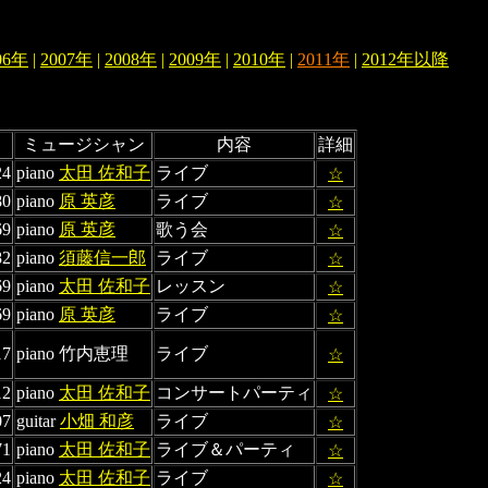
06年
|
2007年
|
2008年
|
2009年
|
2010年
|
2011年
|
2012年以降
ミュージシャン
内容
詳細
24
piano
太田 佐和子
ライブ
☆
80
piano
原 英彦
ライブ
☆
69
piano
原 英彦
歌う会
☆
82
piano
須藤信一郎
ライブ
☆
69
piano
太田 佐和子
レッスン
☆
69
piano
原 英彦
ライブ
☆
17
piano 竹内恵理
ライブ
☆
12
piano
太田 佐和子
コンサートパーティ
☆
07
guitar
小畑 和彦
ライブ
☆
71
piano
太田 佐和子
ライブ＆パーティ
☆
24
piano
太田 佐和子
ライブ
☆