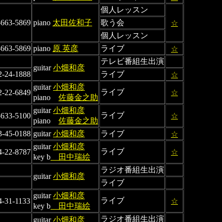
個人レッスン
-663-5869
piano
太田佐和子
歌う会
☆
個人レッスン
-663-5869
piano
原 英彦
ライブ
☆
テレビ番組生出演
guitar
小畑和彦
2-24-1888
ライブ
☆
guitar
小畑和彦
ライブ
2-22-6849
☆
piano
佐藤金之助
guitar
小畑和彦
ライブ
-633-5100
☆
piano
佐藤金之助
3-45-0188
guitar
小畑和彦
ライブ
☆
guitar
小畑和彦
ライブ
4-22-8787
☆
key b
田中瑞絵
ラジオ番組生出演
guitar
小畑和彦
ライブ
guitar
小畑和彦
ライブ
4-31-1133
☆
key b
田中瑞絵
ラジオ番組生出演
guitar
小畑和彦