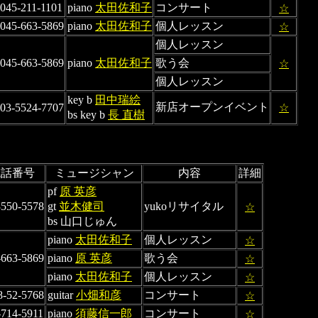
045-211-1101
piano
太田佐和子
コンサート
☆
045-663-5869
piano
太田佐和子
個人レッスン
☆
個人レッスン
045-663-5869
piano
太田佐和子
歌う会
☆
個人レッスン
key b
田中瑞絵
新店オープンイベント
03-5524-7707
☆
bs key b
長 直樹
電話番号
ミュージシャン
内容
詳細
pf
原 英彦
3550-5578
gt
並木健司
yukoリサイタル
☆
bs 山口じゅん
piano
太田佐和子
個人レッスン
☆
-663-5869
piano
原 英彦
歌う会
☆
piano
太田佐和子
個人レッスン
☆
8-52-5768
guitar
小畑和彦
コンサート
☆
-714-5911
piano
須藤信一郎
コンサート
☆