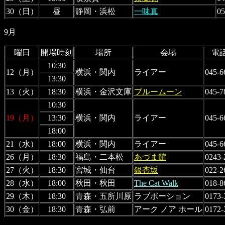
30（日）
昼
静岡・浜松
一味真
05
9月
曜日
開場時刻
場所
会場
電
10:30
12（月）
横浜・関内
ライアー
045-6
13:30
13（火）
18:30
横浜・金沢文庫
ブルームーン
045-7
10:30
19（月）
13:30
横浜・関内
ライアー
045-6
18:00
21（水）
18:00
横浜・関内
ライアー
045-6
26（月）
18:30
福島・二本松
あづま館
0243-
27（火）
18:30
宮城・仙台
銀杏坂
022-2
28（水）
18:00
秋田・秋田
The Cat Walk
018-8
29（木）
18:30
青森・五所川原
ラブポーション
0173-
30（金）
18:30
青森・弘前
アーク ノア ホール
0172-