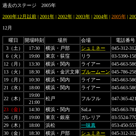
過去のステージ 2005年
2000年12月以前
|
2001年
|
2002年
|
2003年
|
2004年
|
2005年
|
20
12月
曜日
開場時刻
場所
会場
電話番号
3（土）
17:30
横浜・戸部
シュミネー
045-312-31
6（火）
19:00
東京・荻窪
リラ
03-5390-15
12（月）
13:30
横浜・関内
ライアー
045-663-58
13（火）
18:30
横浜・金沢文庫
ブルームーン
045-786-25
19（月）
10:30
横浜・関内
ライアー
045-663-58
21（水）
18:00
横浜・関内
ライアー
045-663-58
19:00
22（木）
松戸
フルフル
047-365-42
21:00
23（金）
14:30
横浜・関内
SaLa
045-663-78
26（月）
19:00
東京・銀座
ガレリア
03-5524-77
29（木）
18:00
浜松
一味真
053-450-55
30（金）
18:30
横浜・戸部
シュミネー
045-312-31