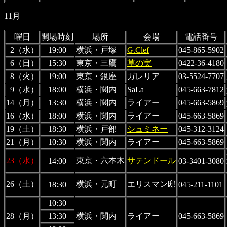
11月
曜日
開場時刻
場所
会場
電話番号
2（水）
19:00
横浜・戸塚
G.Clef
045-865-5902
6（日）
15:30
東京・三鷹
草の実
0422-36-4180
8（火）
19:00
東京・銀座
ガレリア
03-5524-7707
9（水）
18:00
横浜・関内
SaLa
045-663-7812
14（月）
13:30
横浜・関内
ライアー
045-663-5869
16（水）
18:00
横浜・関内
ライアー
045-663-5869
19（土）
18:30
横浜・戸部
シュミネー
045-312-3124
21（月）
10:30
横浜・関内
ライアー
045-663-5869
23（水）
東京・六本木
サテンドール
14:00
03-3401-3080
26（土）
横浜・元町
エリスマン邸
18:30
045-211-1101
10:30
28（月）
13:30
横浜・関内
ライアー
045-663-5869