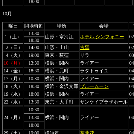
18:00
10月
曜日
開場時刻
場所
会場
13:30
1（土）
山形・寒河江
ホテル シンフォニー
02
18:30
2（日）
14:00
山形・上山
古窯
02
4（火）
19:00
東京・荻窪
リラ
03
10（月）
13:30
横浜・関内
ライアー
04
14（金）
18:30
横浜・元町
ラタトゥイユ
04
17（月）
10:30
横浜・関内
ライアー
04
18（火）
18:30
横浜・金沢文庫
ブルームーン
04
19（水）
18:00
横浜・関内
ライアー
04
22（水）
13:30
東京・大手町
サンケイプラザホール
10:30
24（月）
13:30
横浜・関内
ライアー
04
18:00
29（土）
19:00
横須賀
茶蘭花
04