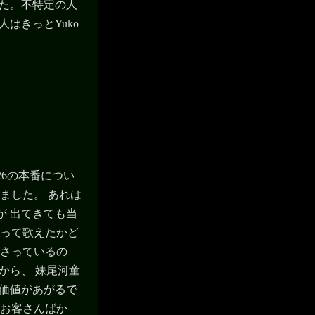
した。不特定の人
はきっとYuko
26の本番につい
きました。 あれは
が 出てきても当
もって歌えたかど
ださっているの
から、 妹尾河童
加価値があがるで
るお客さんばか