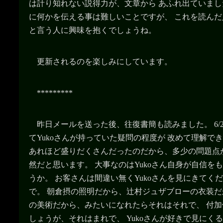
は計り知れない説得力が、文章から あふれ出ていま
に何かを伝える事は難しいことですが、 これを読んだ人
と言う人に興味を抱くでしょうね。
更新されるのを楽しみにしています。
*********
昨日メールを送った後、往復書簡も読みました。 6/
てYukoさんが持っていた疑問の程度が 改めて理解で
あれほど盛りだくさんだったのだから、多少の問題点
然だと思います。 大事なのはYukoさん自身が自信を
うか。 お客さんは間違い無くYukoさんを見にきてく
で。 朝倉摂の照明だから、辻村ジュザブローの衣装だ
の美術だから、みたいになれたらそれはそれで、 付
しょうが、それはまれで、 Yukoさんが好きで見にく