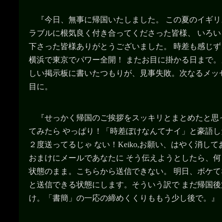
『今日、無事に帰国いたしました。 この夏のイギ
ラブルに根気良く付き合ってくださった皆様、 いろ
下さった皆様ありがとうございました。 時差も感じ
横浜で東京でパワー全開！ またお目に掛かる日まで
しい掲示板に書いたつもりが、見事失敗。次なるメッ
目に。
『せっかく帰国のご挨拶をスッキリとまとめたと思
てみたら やっぱり！「時差ぼけなんてナイ」と豪語
２度送ってるじゃ ない！Keiko,お願い、はやく消し
おまけにメールであなたに そう伝えようとしたら、
状態のまま。こちらから送信できない。 明日、ボケ
と送信できる状態にします。そういう訳で まだ帰国
け。「書簡」の一応の締めくくりももう少し後で。』