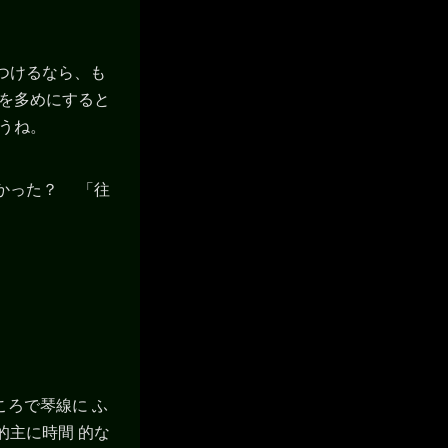
つけるなら、も
落を多めにすると
うね。
かった？ 「往
ころで琴線に ふ
的主に時間 的な