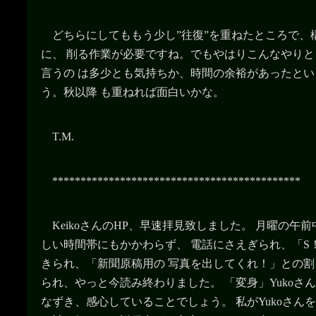
どちらにしてももう少し”往復”を重ねたところで、
に、 削る作業が必要ですね。でもやはりこんなやり
言うの は多少とも気持ちか、時間の余裕があったと
う。秋以降 も重ねれば面白いかな。
T.M.
********************************************
KeikoさんのHP、早速拝見致しました。 月曜の午
しい時間帯にもかかわらず、 電話にさえぎられ、「S
きられ、「新聞原稿用の 写真を出してくれ！」との
られ、やっと今読み終わりました。 「変身」Yukoさ
なずき、感心していることでしょう。 私がYukoさん