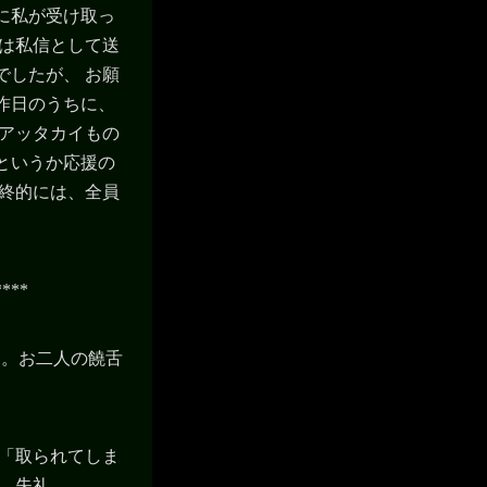
に私が受け取っ
元は私信として送
でしたが、 お願
昨日のうちに、
かアッタカイもの
というか応援の
最終的には、全員
****
た。お二人の饒舌
 「取られてしま
 失礼。