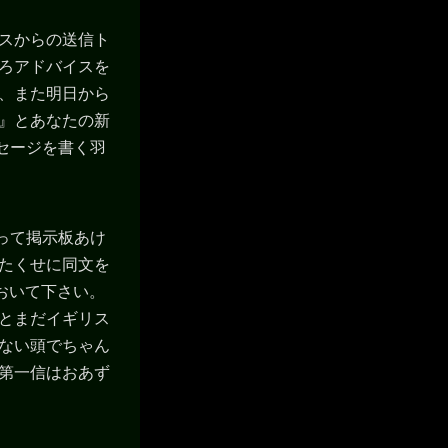
リスからの送信ト
いろアドバイスを
ず、また明日から
。』とあなたの新
セージを書く羽
って掲示板あけ
したくせに同文を
ておいて下さい。
何とまだイギリス
てない頭でちゃん
後第一信はおあず