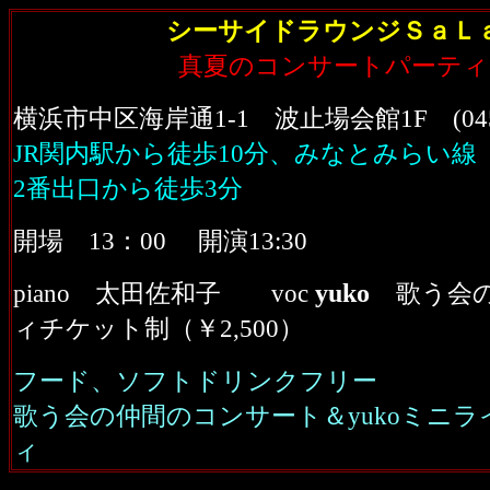
シーサイドラウンジＳａＬ
真夏のコンサートパーティ
横浜市中区海岸通1-1 波止場会館1F (045-6
JR関内駅から徒歩10分、みなとみらい線
2番出口から徒歩3分
開場 1
3
：00 開演13:30
yuko
piano 太田佐和子 voc
歌う会
ィチケット制（
￥
2,500）
フード、ソフトドリンクフリー
歌う会の仲間のコンサート＆yukoミニ
ィ