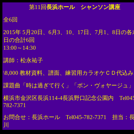
第11回
長浜ホール シャンソン講座
全6回
2015年 5月20日、6月3、10、17日、7月1、8日の
日の合計6回
13:00～14:30
講師：松永祐子
\8,000 教材資料、譜面、練習用カラオケＣＤ代込み
課題曲「時は過ぎて行く」「ボン・ヴォヤージュ」
横浜市金沢区長浜114-4長浜野口記念公園内
Tel
04
782-7371
お問合せ：長浜ホール
Tel
045-782-7371 担当：
川