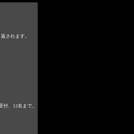
。
り返されます。
付、12名まで。