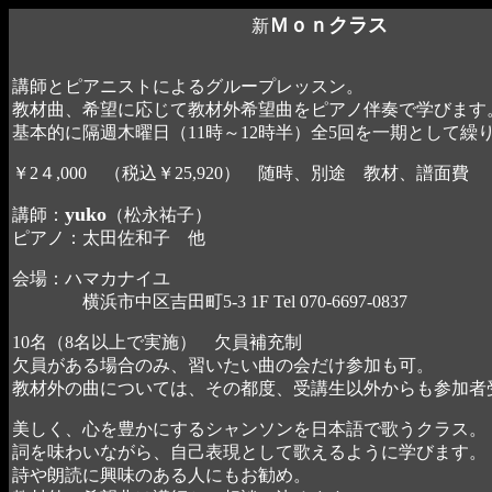
Ｍｏｎクラス
新
講師とピアニストによるグループレッスン。
教材曲、希望に応じて教材外希望曲をピアノ伴奏で学びます
基本的に隔週木曜日（1
1
時～12時半）全5回を一期として繰
￥2４,000 （税込￥25,920） 随時、別途 教材、譜面費
yuko
講師：
（松永祐子）
ピアノ：太田佐和子 他
会場
：ハマカナイユ
横浜市中区吉田町
5-3 1F Tel 070-6697-0837
10名（8名以上で実施） 欠員補充制
欠員がある場合のみ、習いたい曲の会だけ参加も可。
教材外の曲については、その都度、受講生以外からも参加者受
美しく、心を豊かにするシャンソンを日本語で歌うクラス。
詞を味わいながら、自己表現として歌えるように学びます。
詩や朗読に興味のある人にもお勧め。