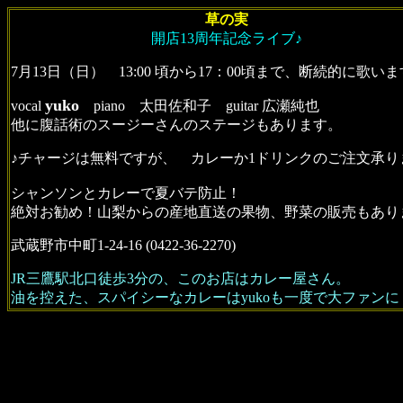
草の実
開店13周年記念ライブ♪
7月13日（日） 13:00 頃から17：00頃まで、断続的に歌い
yuko
vocal
piano 太田佐和子 guitar 広瀬純也
他に腹話術のスージーさんのステージもあります。
♪チャージは無料ですが、 カレーか1ドリンクのご注文承り
シャンソンとカレーで夏バテ防止！
絶対お勧め！山梨からの産地直送の果物、野菜の販売もあり
武蔵野市中町1-24-16 (0422-36-2270)
JR三鷹駅北口徒歩3分の、このお店はカレー屋さん。
油を控えた、スパイシーなカレーはyukoも一度で大ファンに