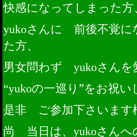
快感になってしまった方
さんに 前後不覚に
yuko
た方、
男女問わず
さんを
yuko
の一巡り”をお祝い
“yuko
是非 ご参加下さいます
尚 当日は、
さんへ
yuko