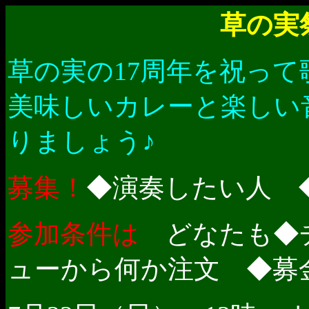
草の
草の実の17周年を祝って
美味しいカレーと楽しい
りましょう♪
募集！
◆演奏したい人 
参加条件は
どなたも◆チ
ューから何か注文 ◆募