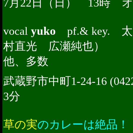
7月22日（日） 13時 
yuko
vocal
pf.& key
村直光 広瀬純也）
他、多数
武蔵野市中町1-24-16 (0422
3分
草の実
のカレーは絶品！